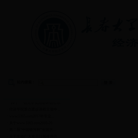
首页
|
学院概况
|
教学管理
|
党建工作
|
学生工作
站内搜索：
通知公告
更多
·
“四个一”创先争优活动评选公示
·
经济学院重点建设课程立项申...
·
www.5365.com2017年专业...
·
关于www.5365.com2016-20...
·
第二届“中国银河杯”全国大...
·
关于发动广大党员订阅使用共...