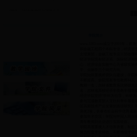
·
“四个一”创先争优活动评选公示
1
·
经济学院重点建设课程立项申...
·
www.5365.com2017年专业...
·
关于www.5365.com2016-20...
学院简介
·
第二届“中国银河杯”全国大...
www.5365.com成立于20
·
关于发动广大党员订阅使用共...
和金融工程四个本科专业，经济学
文理兼招，金融工程专业只招收理
经济学院现有经济系、国际经济与
心，经济综合实验中心为省级实验
学、金融学三个研究方向。
学院始终重视师资队伍建设，学院
不断提高。全院现有专任教师44人
教师一名，吉林省教育系统师德先
名，吉林省高校经济学类教学指导
经济学院坚持“学科为引导，科研
参与完成教育部人文社科青年基金
区高新技术产业发展的路径研究》
果奖2项，长春市社会科学优秀成果
参加学术交流；学院与中国人民大
青年教师到企业进行实践锻炼。
学院高度重视人才培养质量，制定
努力打造专业特色，不断增强专业