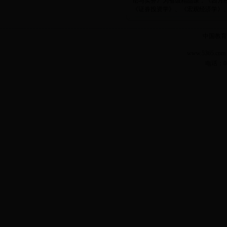
论与实务》为省级精品课，《西方
《证券投资学》、《宏观经济学》、《
中国教育
www.5365.
电话：04