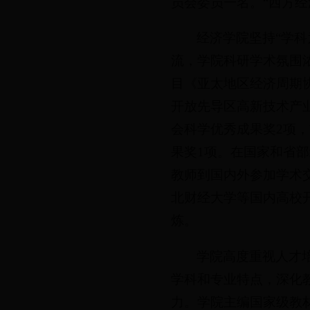
员会委员一名。“西方
经济学院坚持“学
流，学院科研学术氛围
目《亚太地区经济周期
开放先导区高新技术产
会科学优秀成果奖2项
果奖1项。在国家和省部
教师到国内外参加学术
北财经大学等国内高校
炼。
学院高度重视人才
学科和专业特点，深化
力。学院主编国家级教