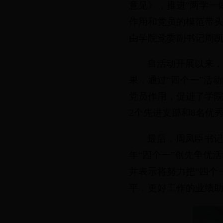
意见》，推进“两学一
作用和党员的模范带头
由学院党委副书记周
自活动开展以来
果，通过“四个一”活
党员作用，促进了学院
2个先进支部和8名优
最后，周凤臣书记对
年“四个一”创先争优
并表示将努力把“四个
平，更好工作的业绩