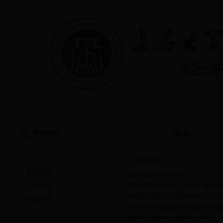
首页
|
学院概况
|
教学管理
|
党建工作
|
学生工作
站内搜索：
学院文件
学院文件
学院文件
·
基层党建工作调研提纲
工作计划
·
全国地方高校UOOC（优课）联盟M
·
吉林省省直机关差旅费管理办法
考核文件
·
中央出台推进事业单位改革指导意见(
·
温家宝总理第十一届全国人大五次会