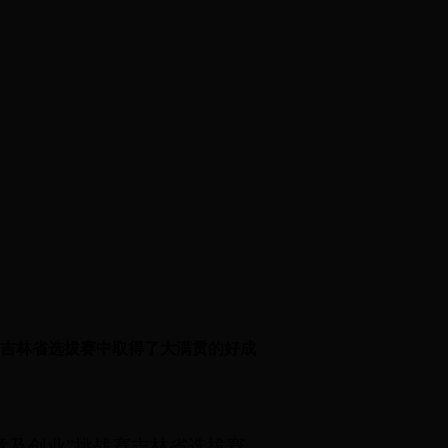
|
下载专区
赛吉林省选拔赛中取得了大满贯的好成
意及创业”挑战赛吉林省选拔赛