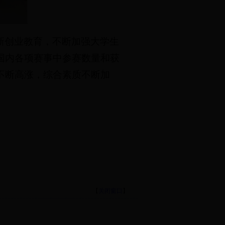
新创业教育，不断加强大学生
国内各项赛事中参赛数量和获
不断高涨，综合素质不断加
【
关闭窗口
】