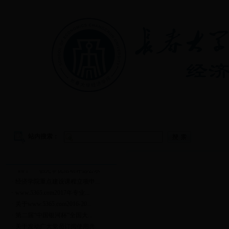
首页
|
学院概况
|
教学管理
|
党建工作
|
学生工作
站内搜索：
通知公告
更多
·
“四个一”创先争优活动评选公示
·
经济学院重点建设课程立项申...
·
www.5365.com2017年专业...
·
关于www.5365.com2016-20...
·
第二届“中国银河杯”全国大...
·
关于发动广大党员订阅使用共...