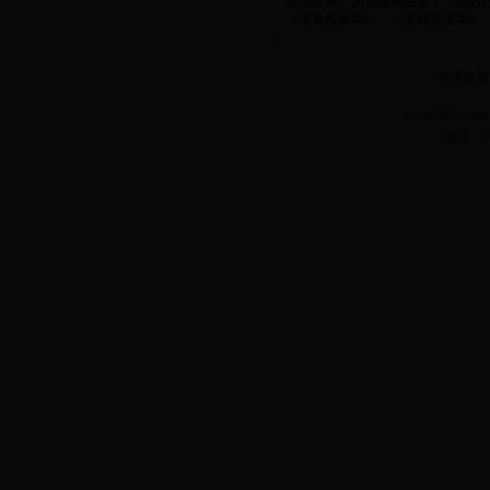
论与实务》为省级精品课，《西方
《证券投资学》、《宏观经济学》、《
中国教育
www.5365.
电话：04