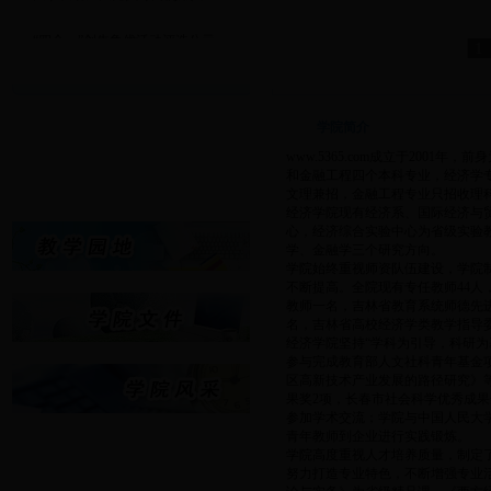
·
“四个一”创先争优活动评选公示
1
·
经济学院重点建设课程立项申...
·
www.5365.com2017年专业...
·
关于www.5365.com2016-20...
学院简介
·
第二届“中国银河杯”全国大...
www.5365.com成立于20
·
关于发动广大党员订阅使用共...
和金融工程四个本科专业，经济学
文理兼招，金融工程专业只招收理
经济学院现有经济系、国际经济与
心，经济综合实验中心为省级实验
学、金融学三个研究方向。
学院始终重视师资队伍建设，学院
不断提高。全院现有专任教师44人
教师一名，吉林省教育系统师德先
名，吉林省高校经济学类教学指导
经济学院坚持“学科为引导，科研
参与完成教育部人文社科青年基金
区高新技术产业发展的路径研究》
果奖2项，长春市社会科学优秀成果
参加学术交流；学院与中国人民大
青年教师到企业进行实践锻炼。
学院高度重视人才培养质量，制定
努力打造专业特色，不断增强专业