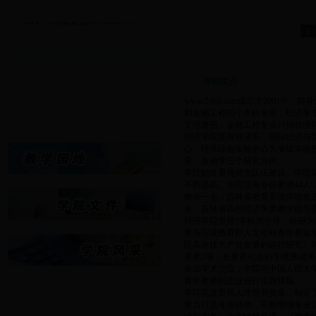
·
“四个一”创先争优活动评选公示
1
·
经济学院重点建设课程立项申...
·
www.5365.com2017年专业...
·
关于www.5365.com2016-20...
学院简介
·
第二届“中国银河杯”全国大...
www.5365.com成立于20
·
关于发动广大党员订阅使用共...
和金融工程四个本科专业，经济学
文理兼招，金融工程专业只招收理
经济学院现有经济系、国际经济与
心，经济综合实验中心为省级实验
学、金融学三个研究方向。
学院始终重视师资队伍建设，学院
不断提高。全院现有专任教师44人
教师一名，吉林省教育系统师德先
名，吉林省高校经济学类教学指导
经济学院坚持“学科为引导，科研
参与完成教育部人文社科青年基金
区高新技术产业发展的路径研究》
果奖2项，长春市社会科学优秀成果
参加学术交流；学院与中国人民大
青年教师到企业进行实践锻炼。
学院高度重视人才培养质量，制定
努力打造专业特色，不断增强专业