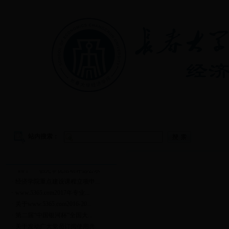
首页
|
学院概况
|
教学管理
|
党建工作
|
学生工作
站内搜索：
通知公告
更多
·
“四个一”创先争优活动评选公示
·
经济学院重点建设课程立项申...
·
www.5365.com2017年专业...
·
关于www.5365.com2016-20...
·
第二届“中国银河杯”全国大...
·
关于发动广大党员订阅使用共...