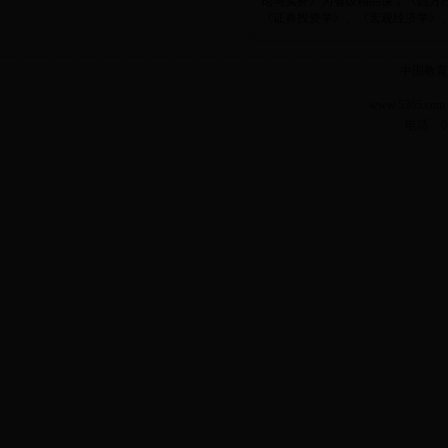
论与实务》为省级精品课，《西方
《证券投资学》、《宏观经济学》、《
中国教育
www.5365.
电话：04