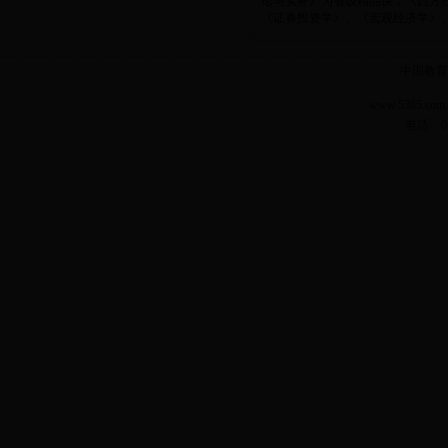
论与实务》为省级精品课，《西方
《证券投资学》、《宏观经济学》、《
中国教育
www.5365.
电话：04