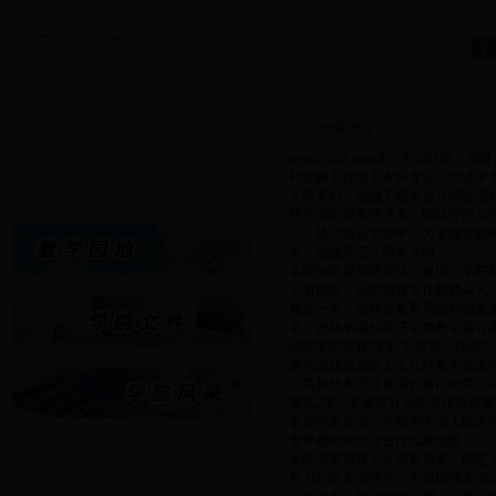
·
“四个一”创先争优活动评选公示
1
·
经济学院重点建设课程立项申...
·
www.5365.com2017年专业...
·
关于www.5365.com2016-20...
学院简介
·
第二届“中国银河杯”全国大...
www.5365.com成立于20
·
关于发动广大党员订阅使用共...
和金融工程四个本科专业，经济学
文理兼招，金融工程专业只招收理
经济学院现有经济系、国际经济与
心，经济综合实验中心为省级实验
学、金融学三个研究方向。
学院始终重视师资队伍建设，学院
不断提高。全院现有专任教师44人
教师一名，吉林省教育系统师德先
名，吉林省高校经济学类教学指导
经济学院坚持“学科为引导，科研
参与完成教育部人文社科青年基金
区高新技术产业发展的路径研究》
果奖2项，长春市社会科学优秀成果
参加学术交流；学院与中国人民大
青年教师到企业进行实践锻炼。
学院高度重视人才培养质量，制定
努力打造专业特色，不断增强专业