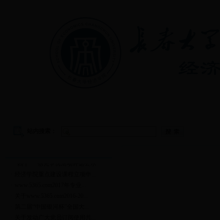
首页
|
学院概况
|
教学管理
|
党建工作
|
学生工作
站内搜索：
通知公告
更多
·
“四个一”创先争优活动评选公示
·
经济学院重点建设课程立项申...
·
www.5365.com2017年专业...
·
关于www.5365.com2016-20...
·
第二届“中国银河杯”全国大...
·
关于发动广大党员订阅使用共...