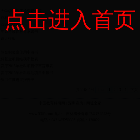
点击进入首页
春大学学习秩序检查记录表
卷存档封面
版命题审核表
14年高考诚信教育承诺书
程设计模板
济综合实验室使用申请书
社科基金项目结项审批表
育厅2015年社科项目评审盲审表
育厅2015年社科规划项目申报书
研项目年度进展报告书
共49条
1/4
上页
1
2
3
4
下页
中国教育科研网
|
深圳赛为
|
网址之家
www.5365.com 地址：吉林省长春市卫星路6543号
电话：0431-85250305 邮编：130022