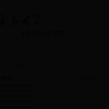
经济综合实验
党建工作
|
学生工作
|
学科科研
|
|
就业指导
中心
下载专区
当前位置：
首页
>>
版长春大学考试试卷模板
生作业模板（学生下载）
教学相关材料(教师下载)
验报告模板（学生下载）
春大学教学进度计划表（新）