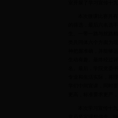
室开展了学习宣传十
本次微课比赛共有
的筛选，最后
六名选
生、一带一路与丝路
类共同体六个方面为
神把握准确，并能够运
生动有趣。最终经过评
名。最后，学院党委
专业和生活实际，将
学们中间宣讲，同时
更高，标准要求更严
本次学习宣传十
党员坚定理想信念，锤