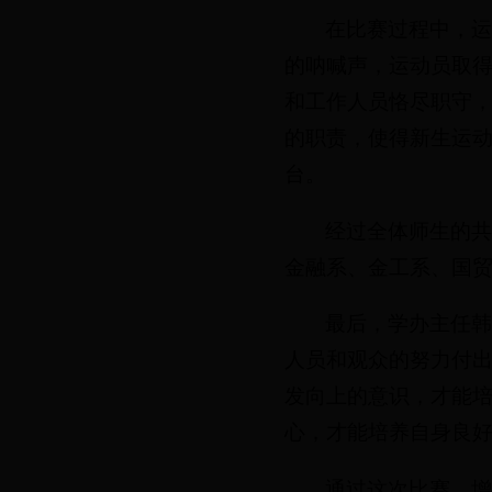
在比赛过程中，
的呐喊声，运动员取
和工作人员恪尽职守
的职责，使得新生运
台。
经过全体师生的
金融系、金工系、国
最后，学办主任
人员和观众的努力付
发向上的意识，才能
心，才能培养自身良
通过这次比赛，