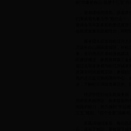
的“印象长白山·筑梦十三五”
迎着缕缕的清风，踏着梦
们秉承着长春大学“知行合一
座谈会等丰富多彩的形式展开
会经济发展实践相结合，同时
服务团先后走访松江河大
万达长白山国际度假区，对松
备；走访池北区基础设施建设
区建设情况；参观吉林森工金
团过去和未来都为松江河镇发
及课余时间游戏互动；参观松
色的是日益完善的调控中心，
谈，了解松江河镇发展历史、
经济学院社会实践服务团
用所学基础理论、基本技能和
问题的能力，努力做到“学以
三五”规划、“四个全面”战略
实践活动结束后，每位志愿
心，送去了知识，更收获了成