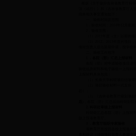
根据《关于做好吉林省教育厅科研项
法（试行）》和《吉林省教育厅人
现将相关事宜通知如下：
一、验收时间及范围
1．验收时间：2014年12月底前
2．验收范围：
（1）2011年度（含）以前的
（2）2012、2013年度的项
项目负责人提出延期申请，报学校
二、验收工作程序
1
．各院（部）汇总上报材料
各院（部）对申请验收项目进行核
验收纸质材料和电子版统一上报科
上报材料具体包括：
（1）长春大学科研项目结项审
（2）项目验收材料一式五份，（
起）；
（3）《吉林省教育厅规划项目结
总
)，各院（部）汇总后由科研副院
2.
科研处审核上报材料
科研处汇总各院（部）上报材料后
版上报省教育厅。
3
．教育厅组织专家验收
省教育厅将按照各校上报项目所属
查和评议（须由项目负责人参加答辩